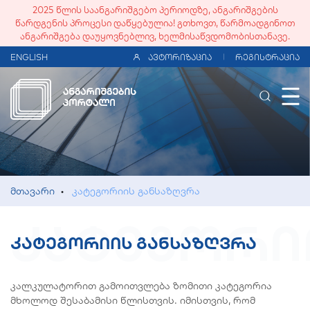
2025 წლის საანგარიშგებო პერიოდზე, ანგარიშგების
წარდგენის პროცესი დაწყებულია! გთხოვთ, წარმოადგინოთ
ანგარიშგება დაუყოვნებლივ, ხელმისაწვდომობისთანავე.
ENGLISH
ᲐᲕᲢᲝᲠᲘᲖᲐᲪᲘᲐ
ᲠᲔᲒᲘᲡᲢᲠᲐᲪᲘᲐ
ძებნა 
მთავარი
•
კატეგორიის განსაზღვრა
კატეგორი
კატეგორიის განსაზღვრა
კალკულატორით გამოითვლება ზომითი კატეგორია
მხოლოდ შესაბამისი წლისთვის. იმისთვის, რომ