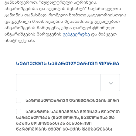
განსაზღვროთ, "ბუღალტრული აღრიხვის,
ანგარიშგებისა და აუდიტის შესახებ" საქართველოს
კანონის თანახმად, რომელი ზომითი კატეგორიისთვის
დადგენილი მოთხოვნების შესაბამისად გევალებათ
ანგარიშგების წარდგენა, უნდა დარეგისტრირდეთ
ანგარიშგების წარდგენის
ვებგვერდზე
და მიჰყვეთ
ინსტრუქციას.
სუბიექტის სამართლებრივი ფორმა
ᲡᲐᲖᲝᲒᲐᲓᲝᲔᲑᲠᲘᲕᲘ ᲓᲐᲘᲜᲢᲔᲠᲔᲡᲔᲑᲘᲡ ᲞᲘᲠᲘ
ᲡᲐᲬᲐᲠᲛᲝᲡ ᲡᲐᲥᲛᲘᲐᲜᲝᲑᲐ ᲛᲝᲘᲪᲐᲕᲡ ᲬᲘᲐᲦᲘᲗ
ᲡᲐᲠᲒᲔᲑᲚᲝᲑᲐᲡ (ᲛᲐᲗ ᲨᲝᲠᲘᲡ, ᲜᲐᲕᲗᲝᲑᲘᲡᲐ ᲓᲐ
ᲒᲐᲖᲘᲡ ᲛᲝᲞᲝᲕᲔᲑᲐᲡ) ᲐᲜ ᲑᲣᲜᲔᲑᲠᲘᲕᲘ
ᲬᲐᲠᲛᲝᲨᲝᲑᲘᲡ ᲢᲧᲔᲨᲘ ᲮᲔ-ᲢᲧᲘᲡ ᲓᲐᲛᲖᲐᲓᲔᲑᲐᲡ)