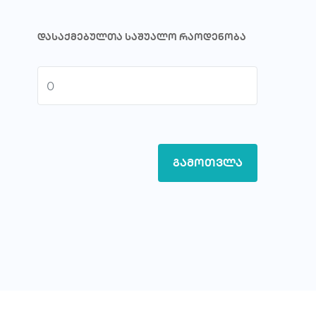
ᲓᲐᲡᲐᲥᲛᲔᲑᲣᲚᲗᲐ ᲡᲐᲨᲣᲐᲚᲝ ᲠᲐᲝᲓᲔᲜᲝᲑᲐ
გამოთვლა