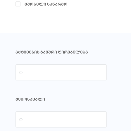
ᲛᲨᲝᲑᲔᲚᲘ ᲡᲐᲬᲐᲠᲛᲝ
ᲐᲥᲢᲘᲕᲔᲑᲘᲡ ᲯᲐᲛᲣᲠᲘ ᲦᲘᲠᲔᲑᲣᲚᲔᲑᲐ
ᲨᲔᲛᲝᲡᲐᲕᲐᲚᲘ