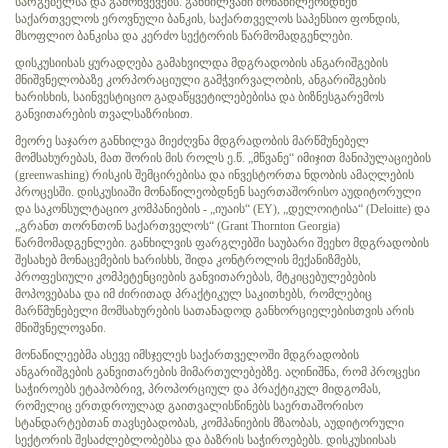
სარგებელსა და გამოწვევებს. განხილვაში მონაწილეობდნენ
საქართველოს ეროვნული ბანკის, საქართველოს საპენსიო ფონდის,
მსოფლიო ბანკისა და კერძო სექტორის წარმომადგენლები.
დისკუსიისას ყურადღება გამახვილდა მდგრადობის ანგარიშგების
მნიშვნელობაზე კორპორაციული გამჭვირვალობის, ანგარიშგების
ხარისხის, საინვესტიციო გადაწყვეტილებებისა და ბიზნესგარემოს
განვითარების თვალსაზრისით.
მეორე საჯარო განხილვა მიეძღვნა მდგრადობის მარწმუნებელ
მომსახურებას, მათ შორის მის როლს ე.წ. „მწვანე“ იმიჯით მანიპულაციების
(greenwashing) რისკის შემცირებისა და ინვესტორთა ნდობის ამაღლების
პროცესში. დისკუსიაში მონაწილეობდნენ საერთაშორისო აუდიტორული
და საკონსულტაციო კომპანიების - „იუაის“ (EY), „დელოიტისა“ (Deloitte) და
„გრანთ თორნთონ საქართველოს“ (Grant Thornton Georgia)
წარმომადგენლები. განხილვის ფარგლებში საუბარი შეეხო მდგრადობის
შესახებ მონაცემების ხარისხს, შიდა კონტროლის მექანიზმებს,
პროფესიული კომპეტენციების განვითარებას, მტკიცებულებების
მოპოვებასა და იმ ძირითად პრაქტიკულ საკითხებს, რომლებიც
მარწმუნებელი მომსახურების სათანადოდ განხორციელებისთვის არის
მნიშვნელოვანი.
მონაწილეებმა ასევე იმსჯელეს საქართველოში მდგრადობის
ანგარიშგების განვითარების მიმართულებებზე. აღინიშნა, რომ პროცესი
საჭიროებს ეტაპობრივ, პროპორციულ და პრაქტიკულ მიდგომას,
რომელიც ერთდროულად გაითვალისწინებს საერთაშორისო
სტანდარტებთან თავსებადობას, კომპანიების მზაობას, აუდიტორული
სექტორის შესაძლებლობებსა და ბაზრის საჭიროებებს. დისკუსიისას