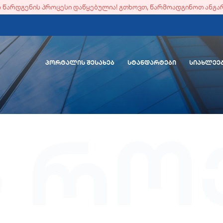
ის წარდგენის პროცესი დაწყებულია! გთხოვთ, წარმოადგინოთ ანგა
ᲞᲝᲠᲢᲐᲚᲘᲡ ᲨᲔᲡᲐᲮᲔᲑ
ᲡᲢᲐᲜᲓᲐᲠᲢᲔᲑᲘ
ᲡᲘᲐᲮᲚᲔᲔ
ს რო