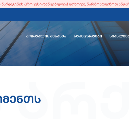
ის წარდგენის პროცესი დაწყებულია! გთხოვთ, წარმოადგინოთ ანგა
ᲞᲝᲠᲢᲐᲚᲘᲡ ᲨᲔᲡᲐᲮᲔᲑ
ᲡᲢᲐᲜᲓᲐᲠᲢᲔᲑᲘ
ᲡᲘᲐᲮᲚᲔᲔ
ს არ
თმენთს