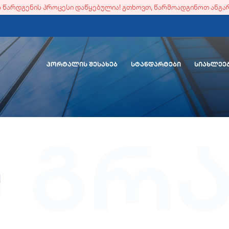
ის წარდგენის პროცესი დაწყებულია! გთხოვთ, წარმოადგინოთ ანგა
ᲞᲝᲠᲢᲐᲚᲘᲡ ᲨᲔᲡᲐᲮᲔᲑ
ᲡᲢᲐᲜᲓᲐᲠᲢᲔᲑᲘ
ᲡᲘᲐᲮᲚᲔᲔ
ს გრ
ი