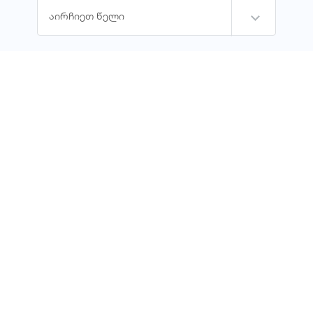
ᲡᲐᲐᲜᲒᲐᲠᲘᲨᲒᲔᲑᲝ ᲬᲔᲚᲘ
აირჩიეთ წელი